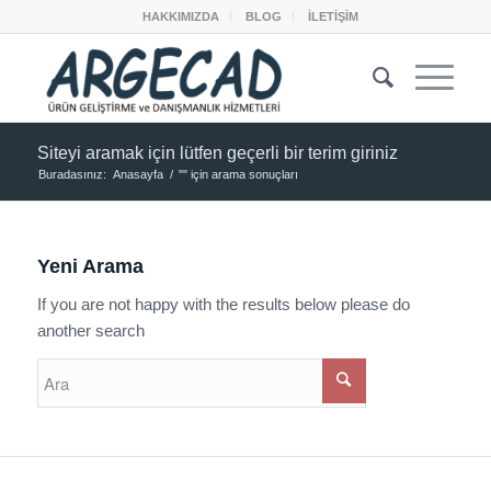
HAKKIMIZDA
BLOG
İLETİŞİM
Siteyi aramak için lütfen geçerli bir terim giriniz
Buradasınız:
Anasayfa
/
"" için arama sonuçları
Yeni Arama
If you are not happy with the results below please do
another search