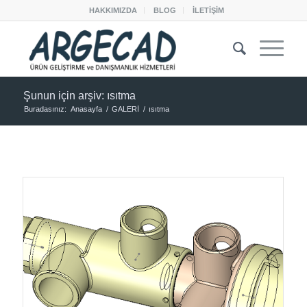
HAKKIMIZDA
BLOG
İLETİŞİM
Şunun için arşiv: ısıtma
Buradasınız:
Anasayfa
/
GALERİ
/
ısıtma