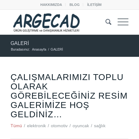
HAKKIMIZDA
BLOG
İLETİŞİM
GALERİ
Buradasınız:
Anasayfa
/
GALERİ
ÇALIŞMALARIMIZI TOPLU
OLARAK
GÖREBILECEĞINIZ RESIM
GALERIMIZE HOŞ
GELDINIZ…
Tümü
/
elektronik
/
otomotiv
/
oyuncak
/
sağlık