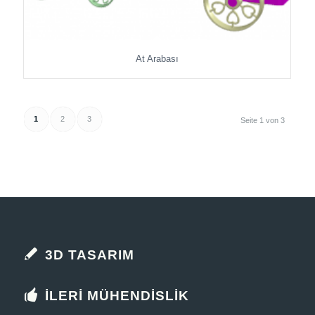
At Arabası
1
2
3
Seite 1 von 3
3D TASARIM
İLERI MÜHENDISLIK