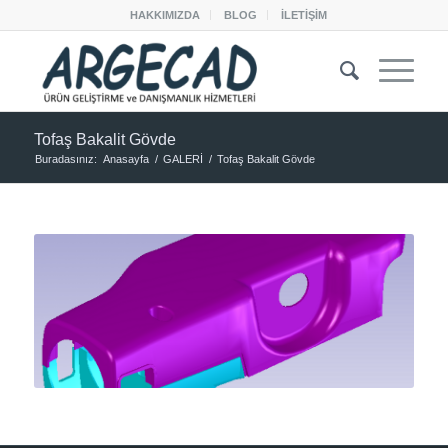
HAKKIMIZDA
BLOG
İLETİŞİM
Tofaş Bakalit Gövde
Buradasınız:
Anasayfa
/
GALERİ
/
Tofaş Bakalit Gövde