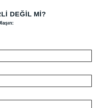
I DEĞIL MI?
laşın: