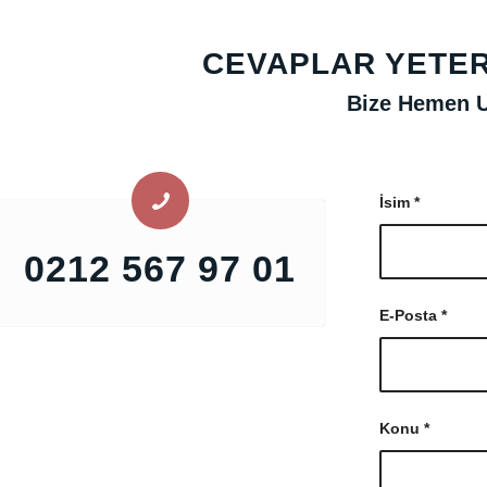
CEVAPLAR YETERL
Bize Hemen U
İsim
*
0212 567 97 01
E-Posta
*
Konu
*