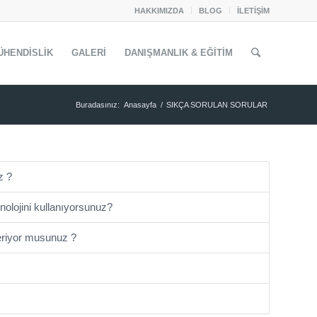
HAKKIMIZDA
BLOG
İLETİŞİM
ÜHENDİSLİK
GALERİ
DANIŞMANLIK & EĞİTİM
Buradasınız:
Anasayfa
/
SIKÇA SORULAN SORULAR
z ?
nolojini kullanıyorsunuz?
veriyor musunuz ?